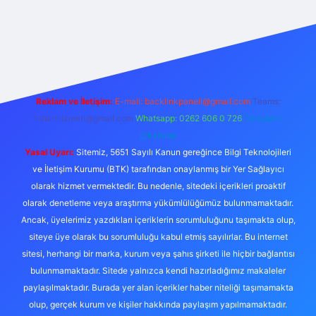
riş
Reklam ve İletişim:
E-mail:
backlinkpaneli@gmail.com
Teams:
forumhizmeti@gmail.com
Whatsapp: 0262 606 0 726
Telegram:
@karabul
Yasal Uyarı:
Sitemiz, 5651 Sayılı Kanun gereğince Bilgi Teknolojileri
ve İletişim Kurumu (BTK) tarafından onaylanmış bir Yer Sağlayıcı
olarak hizmet vermektedir. Bu nedenle, sitedeki içerikleri proaktif
olarak denetleme veya araştırma yükümlülüğümüz bulunmamaktadır.
Ancak, üyelerimiz yazdıkları içeriklerin sorumluluğunu taşımakta olup,
siteye üye olarak bu sorumluluğu kabul etmiş sayılırlar. Bu internet
sitesi, herhangi bir marka, kurum veya şahıs şirketi ile hiçbir bağlantısı
bulunmamaktadır. Sitede yalnızca kendi hazırladığımız makaleler
paylaşılmaktadır. Burada yer alan içerikler haber niteliği taşımamakta
olup, gerçek kurum ve kişiler hakkında paylaşım yapılmamaktadır.