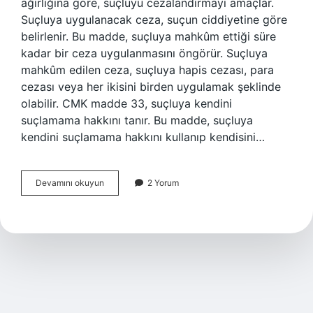
ağırlığına göre, suçluyu cezalandırmayı amaçlar.
Suçluya uygulanacak ceza, suçun ciddiyetine göre
belirlenir. Bu madde, suçluya mahkûm ettiği süre
kadar bir ceza uygulanmasını öngörür. Suçluya
mahkûm edilen ceza, suçluya hapis cezası, para
cezası veya her ikisini birden uygulamak şeklinde
olabilir. CMK madde 33, suçluya kendini
suçlamama hakkını tanır. Bu madde, suçluya
kendini suçlamama hakkını kullanıp kendisini…
CMK
Devamını okuyun
2 Yorum
madde
33
nedir