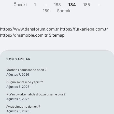
YAZI
Önceki
1
…
183
184
185
…
189
Sonraki
SAYFALAMASI
https://www.dansforum.com.tr
https://furkanleba.com.tr
https://dmsmoble.com.tr
Sitemap
SIDEBAR
SON YAZILAR
Matbah ı darüssaade nedir ?
Ağustos 7, 2026
Düğün sonrası ne yapılır ?
Ağustos 6, 2026
Kur’an okurken abdest bozulursa ne olur ?
Ağustos 6, 2026
Avrat olmuş ne demek ?
Ağustos 5, 2026