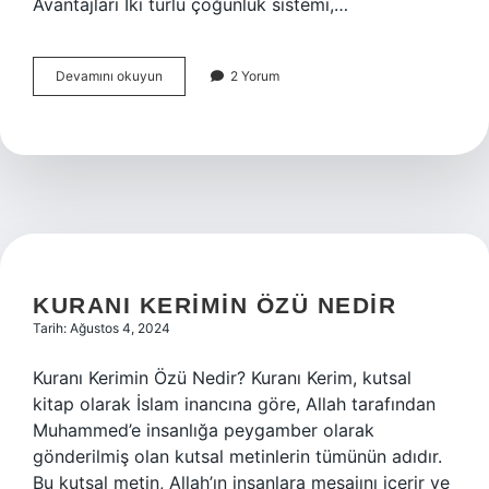
Avantajları Iki turlu çoğunluk sistemi,…
Iki
Devamını okuyun
2 Yorum
turlu
çoğunluk
sistemi
nedir
KURANI KERIMIN ÖZÜ NEDIR
Tarih: Ağustos 4, 2024
Kuranı Kerimin Özü Nedir? Kuranı Kerim, kutsal
kitap olarak İslam inancına göre, Allah tarafından
Muhammed’e insanlığa peygamber olarak
gönderilmiş olan kutsal metinlerin tümünün adıdır.
Bu kutsal metin, Allah’ın insanlara mesajını içerir ve