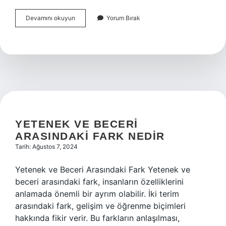
Ingilizcede
Devamını okuyun
Yorum Bırak
ağrımak
ne
demek
YETENEK VE BECERI
ARASINDAKI FARK NEDIR
Tarih: Ağustos 7, 2024
Yetenek ve Beceri Arasındaki Fark Yetenek ve
beceri arasındaki fark, insanların özelliklerini
anlamada önemli bir ayrım olabilir. İki terim
arasındaki fark, gelişim ve öğrenme biçimleri
hakkında fikir verir. Bu farkların anlaşılması,