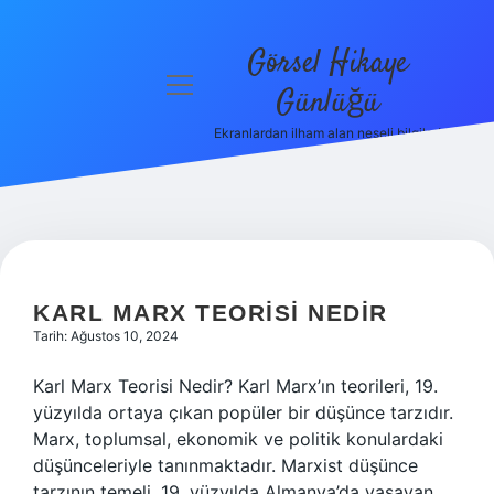
Görsel Hikaye
menüyü
Günlüğü
aç
Ekranlardan ilham alan neşeli bilgiler!
Anasayfa
Gizlilik
Politikası
GÖRSEL
Yasal Uyarı
HIKAYE
KARL MARX TEORISI NEDIR
Hakkımızda
Tarih: Ağustos 10, 2024
GÜNLÜĞÜ
Karl Marx Teorisi Nedir? Karl Marx’ın teorileri, 19.
YAZILAR
yüzyılda ortaya çıkan popüler bir düşünce tarzıdır.
Marx, toplumsal, ekonomik ve politik konulardaki
düşünceleriyle tanınmaktadır. Marxist düşünce
tarzının temeli, 19. yüzyılda Almanya’da yaşayan