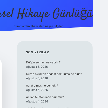
sel Hikaye Günlüğü
Ekranlardan ilham alan neşeli bilgiler!
vdcasino giriş
SIDEBAR
SON YAZILAR
Düğün sonrası ne yapılır ?
Ağustos 6, 2026
Kur’an okurken abdest bozulursa ne olur ?
Ağustos 6, 2026
Avrat olmuş ne demek ?
Ağustos 5, 2026
Açılan telefon iade olur mu ?
Ağustos 4, 2026