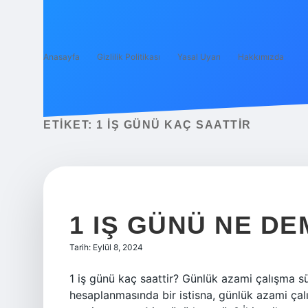
Anasayfa
Gizlilik Politikası
Yasal Uyarı
Hakkımızda
ETIKET:
1 IŞ GÜNÜ KAÇ SAATTIR
1 IŞ GÜNÜ NE D
Tarih: Eylül 8, 2024
1 iş günü kaç saattir? Günlük azami çalışma sü
hesaplanmasında bir istisna, günlük azami çalı