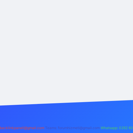
backlinkpaneli@gmail.com
Teams:
forumhizmeti@gmail.com
Whatsapp: 0262 60