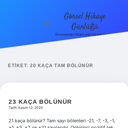
Görsel Hikaye
menüyü
Günlüğü
aç
Ekranlardan ilham alan neşeli bilgiler!
Anasayfa
Gizlilik
Politikası
ETIKET:
20 KAÇA TAM BÖLÜNÜR
Yasal Uyarı
Hakkımızda
23 KAÇA BÖLÜNÜR
Tarih: Kasım 12, 2024
21 kaça bölünür? Tam sayı bölenleri -21, -7, -3, -1,
+1, +3, +7 ve +21 sayılarıdır. Onbirinci pozitif tek