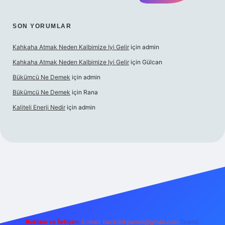
SON YORUMLAR
Kahkaha Atmak Neden Kalbimize Iyi Gelir
için
admin
Kahkaha Atmak Neden Kalbimize Iyi Gelir
için
Gülcan
Bükümcü Ne Demek
için
admin
Bükümcü Ne Demek
için
Rana
Kaliteli Enerji Nedir
için
admin
riş
Reklam ve İletişim:
E-mail:
backlinkpaneli@gmail.com
Teams: