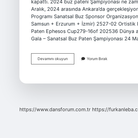
kapattı. 2024 buz pateni Şampiyonası ne zam
Aralık, 2024 arasında Ankara’da gerçekleşiyor
Programı Sanatsal Buz Sponsor Organizasyonu
Samsun + Erzurum + İzmir) 2527-02 Ortistik
Paten Ephesos Cup279-16of 202536 Dünya art
Gala – Sanatsal Buz Paten Şampiyonası 24 M
2024
Devamını okuyun
Yorum Bırak
Artistik
Buz
Pateni
Ne
Zaman
https://www.dansforum.com.tr
https://furkanleba.