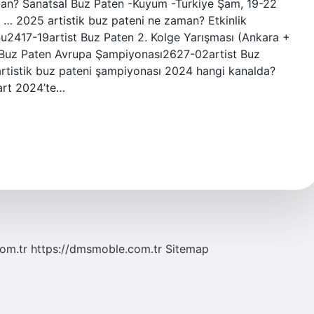
an? Sanatsal Buz Paten -Kuyum -Turkiye Şam, 19-22
 … 2025 artistik buz pateni ne zaman? Etkinlik
2417-19artist Buz Paten 2. Kolge Yarışması (Ankara +
 Buz Paten Avrupa Şampiyonası2627-02artist Buz
istik buz pateni şampiyonası 2024 hangi kanalda?
art 2024’te…
com.tr
https://dmsmoble.com.tr
Sitemap