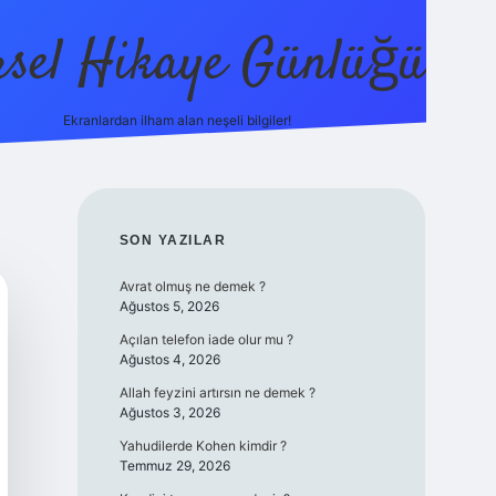
sel Hikaye Günlüğü
Ekranlardan ilham alan neşeli bilgiler!
vdcasino giriş
SIDEBAR
SON YAZILAR
Avrat olmuş ne demek ?
Ağustos 5, 2026
Açılan telefon iade olur mu ?
Ağustos 4, 2026
Allah feyzini artırsın ne demek ?
Ağustos 3, 2026
Yahudilerde Kohen kimdir ?
Temmuz 29, 2026