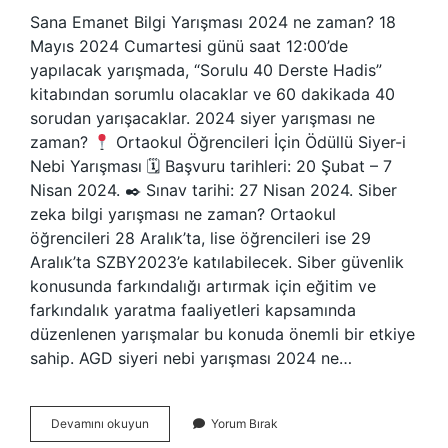
Sana Emanet Bilgi Yarışması 2024 ne zaman? 18
Mayıs 2024 Cumartesi günü saat 12:00’de
yapılacak yarışmada, “Sorulu 40 Derste Hadis”
kitabından sorumlu olacaklar ve 60 dakikada 40
sorudan yarışacaklar. 2024 siyer yarışması ne
zaman?
Ortaokul Öğrencileri İçin Ödüllü Siyer-i
Nebi Yarışması 🗓 Başvuru tarihleri: 20 Şubat – 7
Nisan 2024. ✒ Sınav tarihi: 27 Nisan 2024. Siber
zeka bilgi yarışması ne zaman? Ortaokul
öğrencileri 28 Aralık’ta, lise öğrencileri ise 29
Aralık’ta SZBY2023’e katılabilecek. Siber güvenlik
konusunda farkındalığı artırmak için eğitim ve
farkındalık yaratma faaliyetleri kapsamında
düzenlenen yarışmalar bu konuda önemli bir etkiye
sahip. AGD siyeri nebi yarışması 2024 ne…
Bilgi
Devamını okuyun
Yorum Bırak
Yarışması