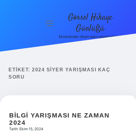
Görsel Hikaye
menüyü
Günlüğü
aç
Ekranlardan ilham alan neşeli bilgiler!
Anasayfa
Gizlilik
Politikası
ETIKET:
2024 SIYER YARIŞMASI KAÇ
Yasal Uyarı
SORU
Hakkımızda
BILGI YARIŞMASI NE ZAMAN
2024
Tarih: Ekim 15, 2024