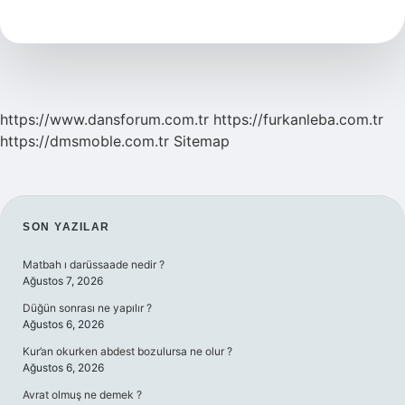
Ne
Zaman
2024
https://www.dansforum.com.tr
https://furkanleba.com.tr
https://dmsmoble.com.tr
Sitemap
SIDEBAR
SON YAZILAR
Matbah ı darüssaade nedir ?
Ağustos 7, 2026
Düğün sonrası ne yapılır ?
Ağustos 6, 2026
Kur’an okurken abdest bozulursa ne olur ?
Ağustos 6, 2026
Avrat olmuş ne demek ?