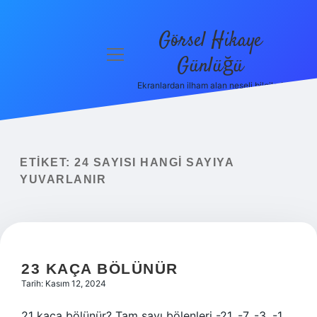
Görsel Hikaye
menüyü
Günlüğü
aç
Ekranlardan ilham alan neşeli bilgiler!
Anasayfa
Gizlilik
Politikası
ETIKET:
24 SAYISI HANGI SAYIYA
Yasal Uyarı
YUVARLANIR
Hakkımızda
23 KAÇA BÖLÜNÜR
Tarih: Kasım 12, 2024
21 kaça bölünür? Tam sayı bölenleri -21, -7, -3, -1,