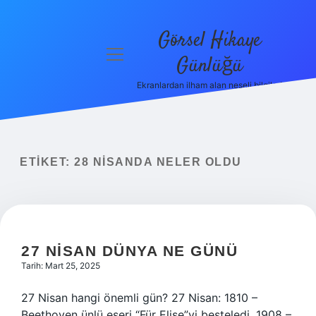
Görsel Hikaye
menüyü
Günlüğü
aç
Ekranlardan ilham alan neşeli bilgiler!
Anasayfa
Gizlilik
Politikası
ETIKET:
28 NISANDA NELER OLDU
Yasal Uyarı
Hakkımızda
27 NISAN DÜNYA NE GÜNÜ
Tarih: Mart 25, 2025
27 Nisan hangi önemli gün? 27 Nisan: 1810 –
Beethoven ünlü eseri “Für Elise”yi besteledi. 1908 –