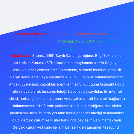
iş
Reklam ve İletişim:
E-mail:
backlinkpaneli@gmail.com
Teams:
forumhizmeti@gmail.com
Whatsapp: 0262 606 0 726
Telegram:
@karabul
Yasal Uyarı:
Sitemiz, 5651 Sayılı Kanun gereğince Bilgi Teknolojileri
ve İletişim Kurumu (BTK) tarafından onaylanmış bir Yer Sağlayıcı
olarak hizmet vermektedir. Bu nedenle, sitedeki içerikleri proaktif
olarak denetleme veya araştırma yükümlülüğümüz bulunmamaktadır.
Ancak, üyelerimiz yazdıkları içeriklerin sorumluluğunu taşımakta olup,
siteye üye olarak bu sorumluluğu kabul etmiş sayılırlar. Bu internet
sitesi, herhangi bir marka, kurum veya şahıs şirketi ile hiçbir bağlantısı
bulunmamaktadır. Sitede yalnızca kendi hazırladığımız makaleler
paylaşılmaktadır. Burada yer alan içerikler haber niteliği taşımamakta
olup, gerçek kurum ve kişiler hakkında paylaşım yapılmamaktadır.
Gerçek kurum ve kişiler ile isim benzerlikleri tamamen tesadüfidir.