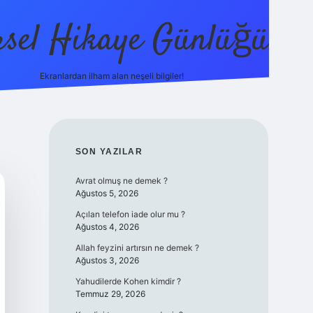
sel Hikaye Günlüğü
Ekranlardan ilham alan neşeli bilgiler!
vdcasino giriş
SIDEBAR
SON YAZILAR
Avrat olmuş ne demek ?
Ağustos 5, 2026
Açılan telefon iade olur mu ?
Ağustos 4, 2026
Allah feyzini artırsın ne demek ?
Ağustos 3, 2026
Yahudilerde Kohen kimdir ?
Temmuz 29, 2026