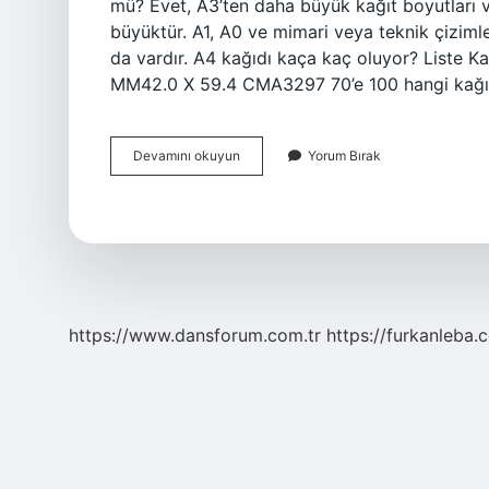
mü? Evet, A3’ten daha büyük kağıt boyutları va
büyüktür. A1, A0 ve mimari veya teknik çiziml
da vardır. A4 kağıdı kaça kaç oluyor? Liste 
MM42.0 X 59.4 CMA3297 70’e 100 hangi kağ
Gazete
Devamını okuyun
Yorum Bırak
Kağıdı
A
Kaç
https://www.dansforum.com.tr
https://furkanleba.