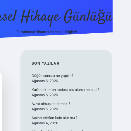
sel Hikaye Günlüğü
Ekranlardan ilham alan neşeli bilgiler!
vdcasino giriş
SIDEBAR
SON YAZILAR
Düğün sonrası ne yapılır ?
Ağustos 6, 2026
Kur’an okurken abdest bozulursa ne olur ?
Ağustos 6, 2026
Avrat olmuş ne demek ?
Ağustos 5, 2026
Açılan telefon iade olur mu ?
Ağustos 4, 2026