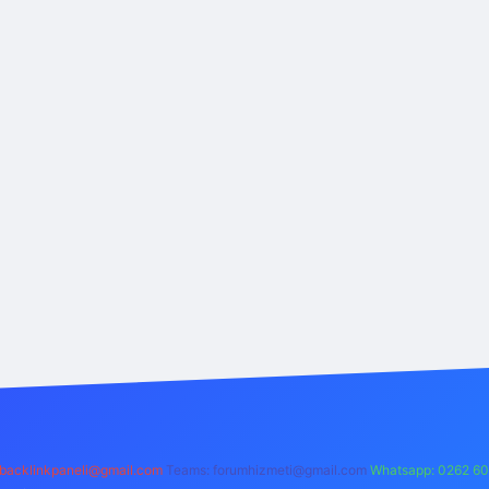
backlinkpaneli@gmail.com
Teams:
forumhizmeti@gmail.com
Whatsapp: 0262 60