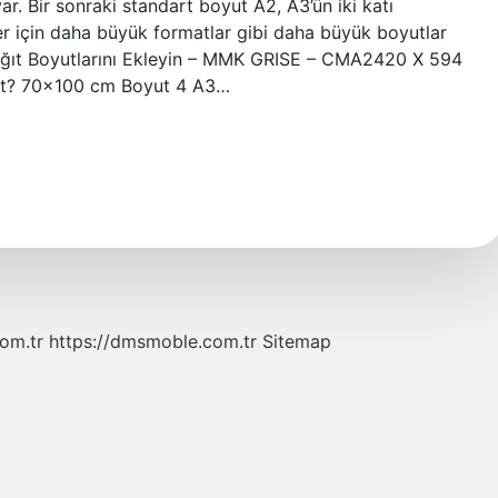
r. Bir sonraki standart boyut A2, A3’ün iki katı
er için daha büyük formatlar gibi daha büyük boyutlar
Kağıt Boyutlarını Ekleyin – MMK GRISE – CMA2420 X 594
ıt? 70×100 cm Boyut 4 A3…
com.tr
https://dmsmoble.com.tr
Sitemap