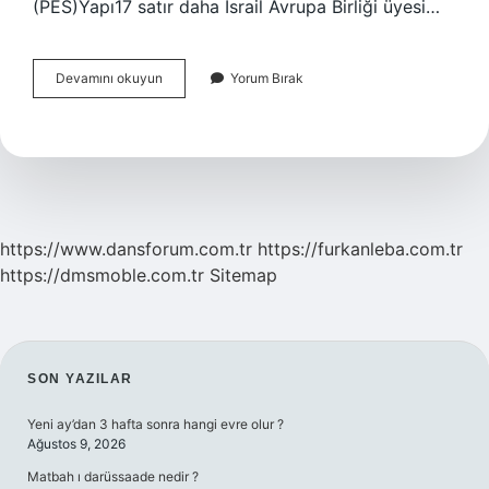
(PES)Yapı17 satır daha İsrail Avrupa Birliği üyesi…
Avrupa
Devamını okuyun
Yorum Bırak
Birliğinin
Kurumları
Nelerdir
https://www.dansforum.com.tr
https://furkanleba.com.tr
https://dmsmoble.com.tr
Sitemap
SIDEBAR
SON YAZILAR
Yeni ay’dan 3 hafta sonra hangi evre olur ?
Ağustos 9, 2026
Matbah ı darüssaade nedir ?