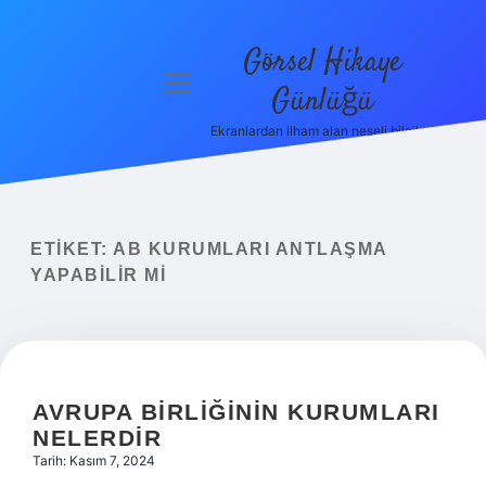
Görsel Hikaye
menüyü
Günlüğü
aç
Ekranlardan ilham alan neşeli bilgiler!
Anasayfa
Gizlilik
Politikası
ETIKET:
AB KURUMLARI ANTLAŞMA
Yasal Uyarı
YAPABILIR MI
Hakkımızda
AVRUPA BIRLIĞININ KURUMLARI
NELERDIR
Tarih: Kasım 7, 2024