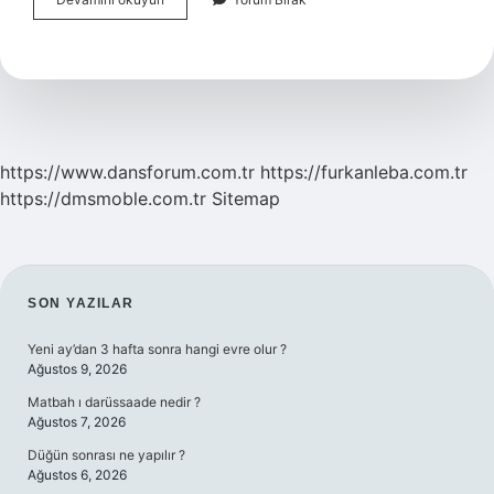
Hisle
Adam
Öldürmek
Nedir
https://www.dansforum.com.tr
https://furkanleba.com.tr
https://dmsmoble.com.tr
Sitemap
SIDEBAR
SON YAZILAR
Yeni ay’dan 3 hafta sonra hangi evre olur ?
Ağustos 9, 2026
Matbah ı darüssaade nedir ?
Ağustos 7, 2026
Düğün sonrası ne yapılır ?
Ağustos 6, 2026