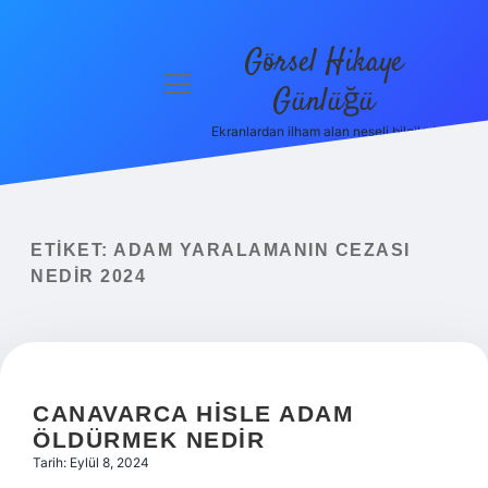
Görsel Hikaye
menüyü
Günlüğü
aç
Ekranlardan ilham alan neşeli bilgiler!
Anasayfa
Gizlilik
Politikası
ETIKET:
ADAM YARALAMANIN CEZASI
Yasal Uyarı
NEDIR 2024
Hakkımızda
CANAVARCA HISLE ADAM
ÖLDÜRMEK NEDIR
Tarih: Eylül 8, 2024