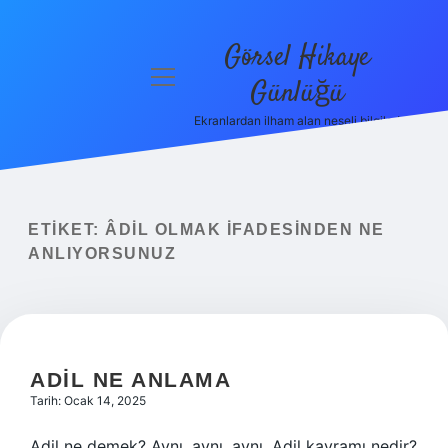
Görsel Hikaye
menüyü
Günlüğü
aç
Ekranlardan ilham alan neşeli bilgiler!
Anasayfa
Gizlilik
Politikası
ETIKET:
ÂDIL OLMAK IFADESINDEN NE
Yasal Uyarı
ANLIYORSUNUZ
Hakkımızda
ADIL NE ANLAMA
Tarih: Ocak 14, 2025
Adil ne demek? Aynı, aynı, aynı. Adil kavramı nedir?