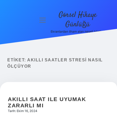
Görsel Hikaye
menüyü
Günlüğü
aç
Ekranlardan ilham alan neşeli bilgiler!
Anasayfa
Gizlilik
Politikası
ETIKET:
AKILLI SAATLER STRESI NASIL
Yasal Uyarı
ÖLÇÜYOR
Hakkımızda
AKILLI SAAT ILE UYUMAK
ZARARLI MI
Tarih: Ekim 16, 2024