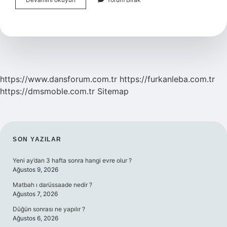
Saat
Ile
Uyumak
Zararlı
Mı
https://www.dansforum.com.tr
https://furkanleba.com.tr
https://dmsmoble.com.tr
Sitemap
SIDEBAR
SON YAZILAR
Yeni ay’dan 3 hafta sonra hangi evre olur ?
Ağustos 9, 2026
Matbah ı darüssaade nedir ?
Ağustos 7, 2026
Düğün sonrası ne yapılır ?
Ağustos 6, 2026