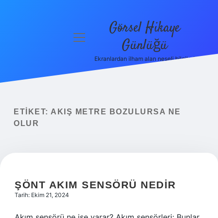
Görsel Hikaye
menüyü
Günlüğü
aç
Ekranlardan ilham alan neşeli bilgiler!
Anasayfa
Gizlilik
Politikası
ETIKET:
AKIŞ METRE BOZULURSA NE
Yasal Uyarı
OLUR
Hakkımızda
ŞÖNT AKIM SENSÖRÜ NEDIR
Tarih: Ekim 21, 2024
Akım sensörü ne işe yarar? Akım sensörleri: Bunlar,