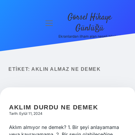
Görsel Hikaye
menüyü
Günlüğü
aç
Ekranlardan ilham alan neşeli bilgiler!
Anasayfa
Gizlilik
Politikası
ETIKET:
AKLIN ALMAZ NE DEMEK
Yasal Uyarı
Hakkımızda
AKLIM DURDU NE DEMEK
Tarih: Eylül 11, 2024
Aklım almıyor ne demek? 1. Bir şeyi anlayamama
veya kavrayamama. 2. Bir şeyin olabileceğine