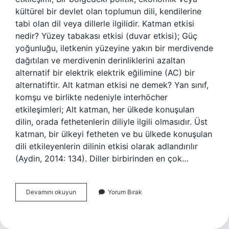
kültürel bir devlet olan toplumun dili, kendilerine
tabi olan dil veya dillerle ilgilidir. Katman etkisi
nedir? Yüzey tabakası etkisi (duvar etkisi); Güç
yoğunluğu, iletkenin yüzeyine yakın bir merdivende
dağıtılan ve merdivenin derinliklerini azaltan
alternatif bir elektrik elektrik eğilimine (AC) bir
alternatiftir. Alt katman etkisi ne demek? Yan sınıf,
komşu ve birlikte nedeniyle interhöcher
etkileşimleri; Alt katman, her ülkede konuşulan
dilin, orada fethetenlerin diliyle ilgili olmasıdır. Üst
katman, bir ülkeyi fetheten ve bu ülkede konuşulan
dili etkileyenlerin dilinin etkisi olarak adlandırılır
(Aydin, 2014: 134). Diller birbirinden en çok…
Üst
Devamını okuyun
Yorum Bırak
Katman
Etkisi
Ne
Demek