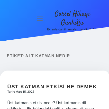
Görsel Hikaye
menüyü
Günlüğü
aç
Ekranlardan ilham alan neşeli bilgiler!
Anasayfa
Gizlilik
Politikası
ETIKET:
ALT KATMAN NEDIR
Yasal Uyarı
Hakkımızda
ÜST KATMAN ETKISI NE DEMEK
Tarih: Mart 15, 2025
Üst katmanın etkisi nedir? Üst katmanın dil
etkileşimi; Bir bölgedeki politik, ekonomik veya