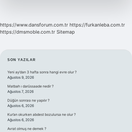
https://www.dansforum.com.tr
https://furkanleba.com.tr
https://dmsmoble.com.tr
Sitemap
SIDEBAR
SON YAZILAR
Yeni ay’dan 3 hafta sonra hangi evre olur ?
Ağustos 9, 2026
Matbah ı darüssaade nedir ?
Ağustos 7, 2026
Düğün sonrası ne yapılır ?
Ağustos 6, 2026
Kur’an okurken abdest bozulursa ne olur ?
Ağustos 6, 2026
Avrat olmuş ne demek ?