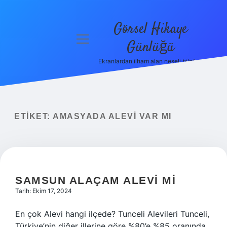
Görsel Hikaye
menüyü
Günlüğü
aç
Ekranlardan ilham alan neşeli bilgiler!
Anasayfa
Gizlilik
Politikası
ETIKET:
AMASYADA ALEVI VAR MI
Yasal Uyarı
Hakkımızda
SAMSUN ALAÇAM ALEVI MI
Tarih: Ekim 17, 2024
En çok Alevi hangi ilçede? Tunceli Alevileri Tunceli,
Türkiye’nin diğer illerine göre %80’e %85 oranında