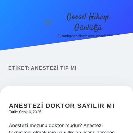
Görsel Hikaye
menüyü
Günlüğü
aç
Ekranlardan ilham alan neşeli bilgiler!
Anasayfa
Gizlilik
Politikası
ETIKET:
ANESTEZI TIP MI
Yasal Uyarı
Hakkımızda
ANESTEZI DOKTOR SAYILIR MI
Tarih: Ocak 6, 2025
Anestezi mezunu doktor mudur? Anestezi
teknisyeni olmak için iki yıllık ön lisans derecesi