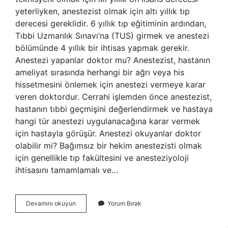
yeterliyken, anestezist olmak için altı yıllık tıp
derecesi gereklidir. 6 yıllık tıp eğitiminin ardından,
Tıbbi Uzmanlık Sınavı’na (TUS) girmek ve anestezi
bölümünde 4 yıllık bir ihtisas yapmak gerekir.
Anestezi yapanlar doktor mu? Anestezist, hastanın
ameliyat sırasında herhangi bir ağrı veya his
hissetmesini önlemek için anestezi vermeye karar
veren doktordur. Cerrahi işlemden önce anestezist,
hastanın tıbbi geçmişini değerlendirmek ve hastaya
hangi tür anestezi uygulanacağına karar vermek
için hastayla görüşür. Anestezi okuyanlar doktor
olabilir mi? Bağımsız bir hekim anestezisti olmak
için genellikle tıp fakültesini ve anesteziyoloji
ihtisasını tamamlamalı ve…
Anestezi
Devamını okuyun
Yorum Bırak
Doktor
Sayılır