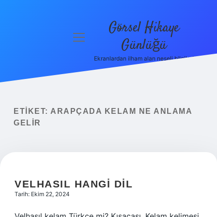
Görsel Hikaye
menüyü
Günlüğü
aç
Ekranlardan ilham alan neşeli bilgiler!
Anasayfa
Gizlilik
Politikası
ETIKET:
ARAPÇADA KELAM NE ANLAMA
Yasal Uyarı
GELIR
Hakkımızda
VELHASIL HANGI DIL
Tarih: Ekim 22, 2024
Velhasıl kelam Türkçe mi? Kısacası, Kelam kelimesi