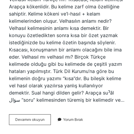
Arapça kökenlidir. Bu kelime zarf olma özelliğine
sahiptir. Kelime kökeni ve’l-hasıl + kelam
kelimelerinden oluşur. Velhasılın anlamı nedir?
Velhasıl kelimesinin anlamı kısa demektir. Bir
konuyu özetledikten sonra kısa bir özet yazmak
istediğinizde bu kelime özetin başında söylenir.
Kısacası, konuşmanın bir anlamı olacağını bile ima
eder. Velhasıl mı velhasıl mı? Birçok Türkçe
kelimede olduğu gibi bu kelimede de çeşitli yazım
hataları yapılmıştır. Türk Dil Kurumu’na göre bu
kelimenin doğru yazımı “kısa”dır. Bu bileşik kelime
vel hasıl olarak yazılırsa yanlış kullanılıyor
demektir. Sual hangi dilden gelir? Arapça suˀāl
سؤال “soru” kelimesinden türemiş bir kelimedir ve…
Velhasıl
Devamını okuyun
Yorum Bırak
Hangi
Dil