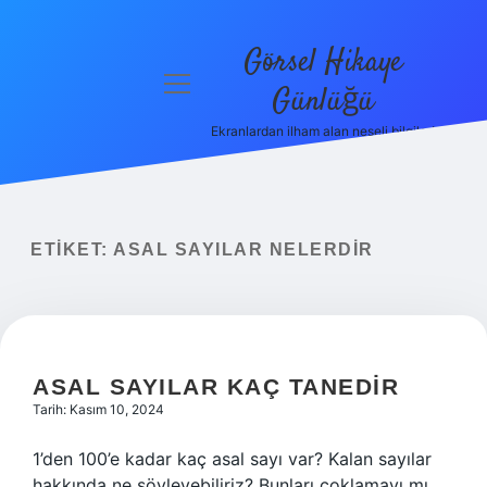
Görsel Hikaye
menüyü
Günlüğü
aç
Ekranlardan ilham alan neşeli bilgiler!
Anasayfa
Gizlilik
Politikası
ETIKET:
ASAL SAYILAR NELERDIR
Yasal Uyarı
Hakkımızda
ASAL SAYILAR KAÇ TANEDIR
Tarih: Kasım 10, 2024
1’den 100’e kadar kaç asal sayı var? Kalan sayılar
hakkında ne söyleyebiliriz? Bunları çoklamayı mı