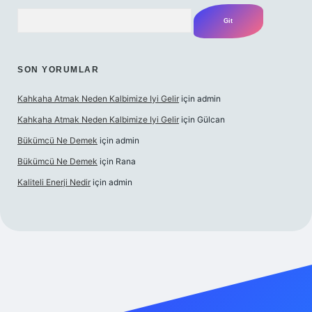
Arama
SON YORUMLAR
Kahkaha Atmak Neden Kalbimize Iyi Gelir
için
admin
Kahkaha Atmak Neden Kalbimize Iyi Gelir
için
Gülcan
Bükümcü Ne Demek
için
admin
Bükümcü Ne Demek
için
Rana
Kaliteli Enerji Nedir
için
admin
riş