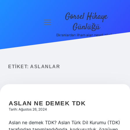
Görsel Hikaye
menüyü
Günlüğü
aç
Ekranlardan ilham alan neşeli bilgiler!
Anasayfa
Gizlilik
Politikası
ETIKET:
ASLANLAR
Yasal Uyarı
Hakkımızda
ASLAN NE DEMEK TDK
Tarih: Ağustos 26, 2024
Aslan ne demek TDK? Aslan Türk Dil Kurumu (TDK)
tarafından tanımlandığında, korkusuzluk, özgüven,