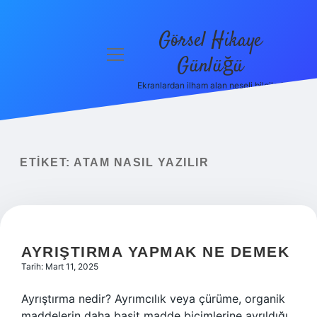
Görsel Hikaye
menüyü
Günlüğü
aç
Ekranlardan ilham alan neşeli bilgiler!
Anasayfa
Gizlilik
Politikası
ETIKET:
ATAM NASIL YAZILIR
Yasal Uyarı
Hakkımızda
AYRIŞTIRMA YAPMAK NE DEMEK
Tarih: Mart 11, 2025
Ayrıştırma nedir? Ayrımcılık veya çürüme, organik
maddelerin daha basit madde biçimlerine ayrıldığı