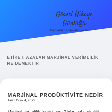
Görsel Hikaye
menüyü
Günlüğü
aç
Ekranlardan ilham alan neşeli bilgiler!
Anasayfa
Gizlilik
Politikası
ETIKET:
AZALAN MARJINAL VERIMLILIK
Yasal Uyarı
NE DEMEKTIR
Hakkımızda
MARJINAL PRODÜKTIVITE NEDIR
Tarih: Ocak 4, 2025
Marjinal verimlilik teorisi nedir? Marjinal verimlilik