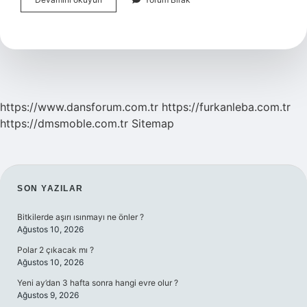
Eksikliği
Kafa
Karışıklığı
Yapar
Mı
https://www.dansforum.com.tr
https://furkanleba.com.tr
https://dmsmoble.com.tr
Sitemap
SIDEBAR
SON YAZILAR
Bitkilerde aşırı ısınmayı ne önler ?
Ağustos 10, 2026
Polar 2 çıkacak mı ?
Ağustos 10, 2026
Yeni ay’dan 3 hafta sonra hangi evre olur ?
Ağustos 9, 2026