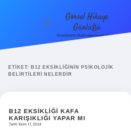
Görsel Hikaye
menüyü
Günlüğü
aç
Ekranlardan ilham alan neşeli bilgiler!
Anasayfa
Gizlilik
Politikası
ETIKET:
B12 EKSIKLIĞININ PSIKOLOJIK
Yasal Uyarı
BELIRTILERI NELERDIR
Hakkımızda
B12 EKSIKLIĞI KAFA
KARIŞIKLIĞI YAPAR MI
Tarih: Ekim 17, 2024