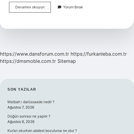
B12
Devamını okuyun
Yorum Bırak
Eksikliği
Kafa
Karışıklığı
Yapar
Mı
https://www.dansforum.com.tr
https://furkanleba.com.tr
https://dmsmoble.com.tr
Sitemap
SIDEBAR
SON YAZILAR
Matbah ı darüssaade nedir ?
Ağustos 7, 2026
Düğün sonrası ne yapılır ?
Ağustos 6, 2026
Kur’an okurken abdest bozulursa ne olur ?