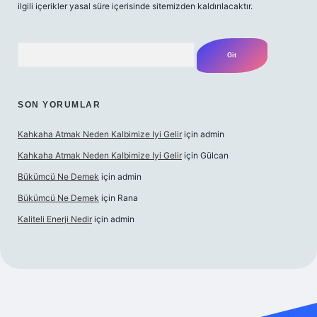
ilgili içerikler yasal süre içerisinde sitemizden kaldırılacaktır.
Arama
SON YORUMLAR
Kahkaha Atmak Neden Kalbimize Iyi Gelir
için
admin
Kahkaha Atmak Neden Kalbimize Iyi Gelir
için
Gülcan
Bükümcü Ne Demek
için
admin
Bükümcü Ne Demek
için
Rana
Kaliteli Enerji Nedir
için
admin
riş