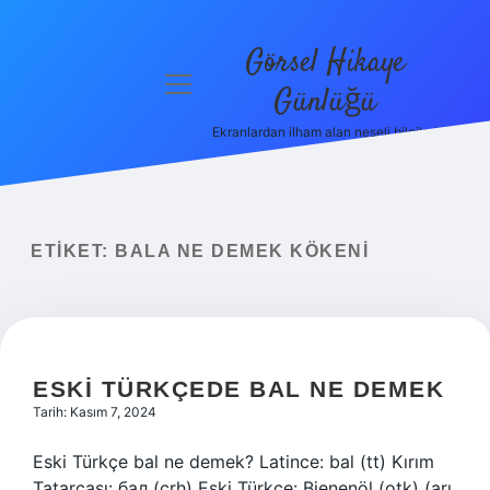
Görsel Hikaye
menüyü
Günlüğü
aç
Ekranlardan ilham alan neşeli bilgiler!
Anasayfa
Gizlilik
Politikası
ETIKET:
BALA NE DEMEK KÖKENI
Yasal Uyarı
Hakkımızda
ESKI TÜRKÇEDE BAL NE DEMEK
Tarih: Kasım 7, 2024
Eski Türkçe bal ne demek? Latince: bal (tt) Kırım
Tatarcası: бал (crh) Eski Türkçe: Bienenöl (otk) (arı