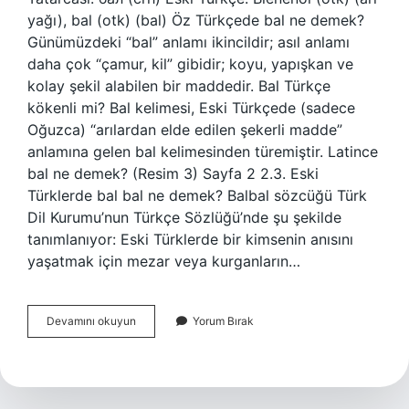
yağı), bal (otk) (bal) Öz Türkçede bal ne demek?
Günümüzdeki “bal” anlamı ikincildir; asıl anlamı
daha çok “çamur, kil” gibidir; koyu, yapışkan ve
kolay şekil alabilen bir maddedir. Bal Türkçe
kökenli mi? Bal kelimesi, Eski Türkçede (sadece
Oğuzca) “arılardan elde edilen şekerli madde”
anlamına gelen bal kelimesinden türemiştir. Latince
bal ne demek? (Resim 3) Sayfa 2 2.3. Eski
Türklerde bal bal ne demek? Balbal sözcüğü Türk
Dil Kurumu’nun Türkçe Sözlüğü’nde şu şekilde
tanımlanıyor: Eski Türklerde bir kimsenin anısını
yaşatmak için mezar veya kurganların…
Eski
Devamını okuyun
Yorum Bırak
Türkçede
Bal
Ne
Demek