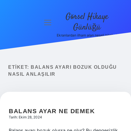
Görsel Hikaye
menüyü
Günlüğü
aç
Ekranlardan ilham alan neşeli bilgiler!
Anasayfa
Gizlilik
Politikası
ETIKET:
BALANS AYARI BOZUK OLDUĞU
Yasal Uyarı
NASIL ANLAŞILIR
Hakkımızda
BALANS AYAR NE DEMEK
Tarih: Ekim 28, 2024
Balans ayarı bozuk olursa ne olur? Bu dengesizlik