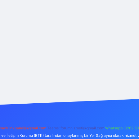
backlinkpaneli@gmail.com
Teams:
forumhizmeti@gmail.com
Whatsapp: 0262 60
i ve İletişim Kurumu (BTK) tarafından onaylanmış bir Yer Sağlayıcı olarak hizmet v