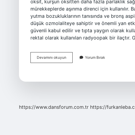
oksit, kurşun oksitten daha fazla parlaklık sağ
mürekkeplerde aşınma direnci için kullanılır. B
yutma bozukluklarının tanısında ve bronş aspi
düşük ozmolaliteye sahiptir ve önemli yan et
güvenli kabul edilir ve tıpta yaygın olarak kulla
rektal olarak kullanılan radyoopak bir ilaçtır. 
Baryum
Devamını okuyun
Yorum Bırak
Sülfat
Nedir
Ne
Işe
Yarar
https://www.dansforum.com.tr
https://furkanleba.