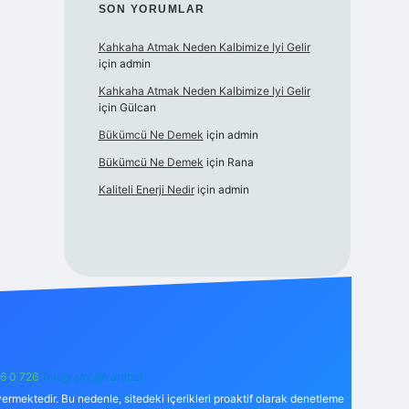
SON YORUMLAR
Kahkaha Atmak Neden Kalbimize Iyi Gelir
için
admin
Kahkaha Atmak Neden Kalbimize Iyi Gelir
için
Gülcan
Bükümcü Ne Demek
için
admin
Bükümcü Ne Demek
için
Rana
Kaliteli Enerji Nedir
için
admin
6 0 726
Telegram: @karabul
ermektedir. Bu nedenle, sitedeki içerikleri proaktif olarak denetleme