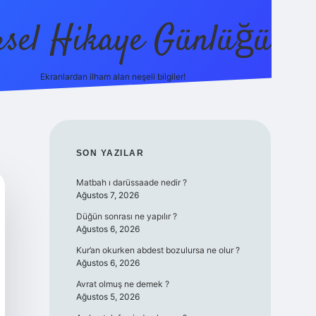
sel Hikaye Günlüğü
Ekranlardan ilham alan neşeli bilgiler!
vdcasino giriş
SIDEBAR
SON YAZILAR
Matbah ı darüssaade nedir ?
Ağustos 7, 2026
Düğün sonrası ne yapılır ?
Ağustos 6, 2026
Kur’an okurken abdest bozulursa ne olur ?
Ağustos 6, 2026
Avrat olmuş ne demek ?
Ağustos 5, 2026