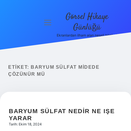
Görsel Hikaye
menüyü
Günlüğü
aç
Ekranlardan ilham alan neşeli bilgiler!
Anasayfa
Gizlilik
Politikası
ETIKET:
BARYUM SÜLFAT MIDEDE
Yasal Uyarı
ÇÖZÜNÜR MÜ
Hakkımızda
BARYUM SÜLFAT NEDIR NE IŞE
YARAR
Tarih: Ekim 18, 2024