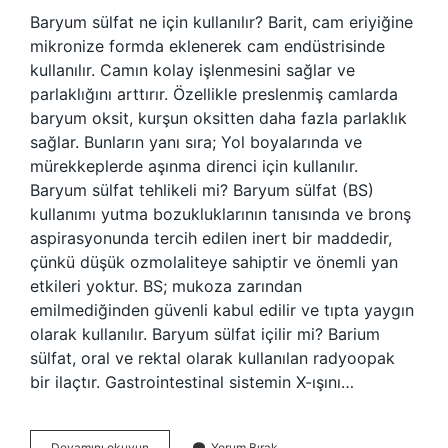
Baryum sülfat ne için kullanılır? Barit, cam eriyiğine
mikronize formda eklenerek cam endüstrisinde
kullanılır. Camın kolay işlenmesini sağlar ve
parlaklığını arttırır. Özellikle preslenmiş camlarda
baryum oksit, kurşun oksitten daha fazla parlaklık
sağlar. Bunların yanı sıra; Yol boyalarında ve
mürekkeplerde aşınma direnci için kullanılır.
Baryum sülfat tehlikeli mi? Baryum sülfat (BS)
kullanımı yutma bozukluklarının tanısında ve bronş
aspirasyonunda tercih edilen inert bir maddedir,
çünkü düşük ozmolaliteye sahiptir ve önemli yan
etkileri yoktur. BS; mukoza zarından
emilmediğinden güvenli kabul edilir ve tıpta yaygın
olarak kullanılır. Baryum sülfat içilir mi? Barium
sülfat, oral ve rektal olarak kullanılan radyoopak
bir ilaçtır. Gastrointestinal sistemin X-ışını…
Baryum
Devamını okuyun
Yorum Bırak