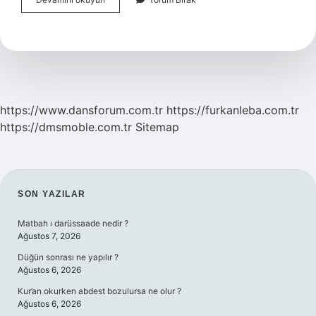
Sülfat
Nedir
Ne
Işe
Yarar
https://www.dansforum.com.tr
https://furkanleba.com.tr
https://dmsmoble.com.tr
Sitemap
SIDEBAR
SON YAZILAR
Matbah ı darüssaade nedir ?
Ağustos 7, 2026
Düğün sonrası ne yapılır ?
Ağustos 6, 2026
Kur’an okurken abdest bozulursa ne olur ?
Ağustos 6, 2026