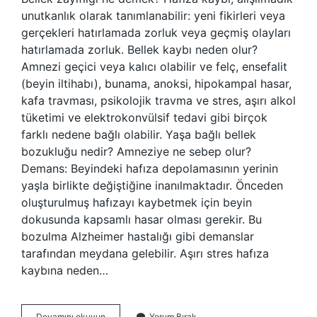
unutkanlık olarak tanımlanabilir: yeni fikirleri veya
gerçekleri hatırlamada zorluk veya geçmiş olayları
hatırlamada zorluk. Bellek kaybı neden olur?
Amnezi geçici veya kalıcı olabilir ve felç, ensefalit
(beyin iltihabı), bunama, anoksi, hipokampal hasar,
kafa travması, psikolojik travma ve stres, aşırı alkol
tüketimi ve elektrokonvülsif tedavi gibi birçok
farklı nedene bağlı olabilir. Yaşa bağlı bellek
bozukluğu nedir? Amneziye ne sebep olur?
Demans: Beyindeki hafıza depolamasının yerinin
yaşla birlikte değiştiğine inanılmaktadır. Önceden
oluşturulmuş hafızayı kaybetmek için beyin
dokusunda kapsamlı hasar olması gerekir. Bu
bozulma Alzheimer hastalığı gibi demanslar
tarafından meydana gelebilir. Aşırı stres hafıza
kaybına neden…
Bellek
Devamını okuyun
Yorum Bırak