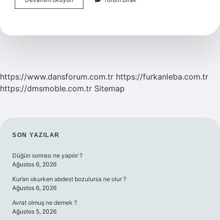
Bozukluğu
Neden
Olur
https://www.dansforum.com.tr
https://furkanleba.com.tr
https://dmsmoble.com.tr
Sitemap
SIDEBAR
SON YAZILAR
Düğün sonrası ne yapılır ?
Ağustos 6, 2026
Kur’an okurken abdest bozulursa ne olur ?
Ağustos 6, 2026
Avrat olmuş ne demek ?
Ağustos 5, 2026