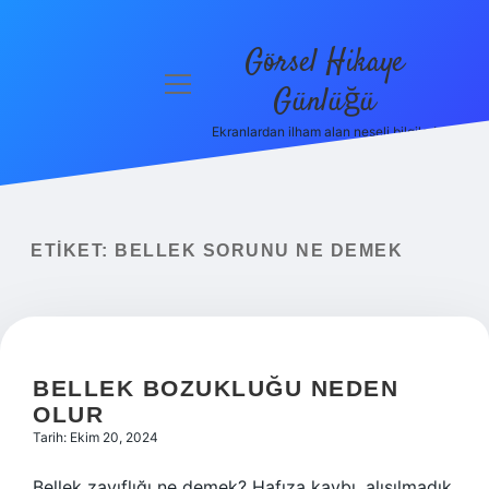
Görsel Hikaye
menüyü
Günlüğü
aç
Ekranlardan ilham alan neşeli bilgiler!
Anasayfa
Gizlilik
Politikası
ETIKET:
BELLEK SORUNU NE DEMEK
Yasal Uyarı
Hakkımızda
BELLEK BOZUKLUĞU NEDEN
OLUR
Tarih: Ekim 20, 2024
Bellek zayıflığı ne demek? Hafıza kaybı, alışılmadık