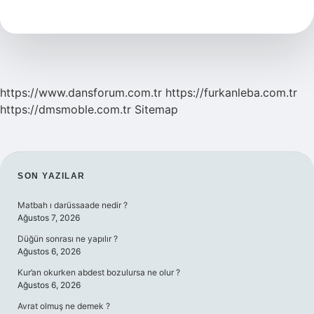
Ne
Zaman
2024
https://www.dansforum.com.tr
https://furkanleba.com.tr
https://dmsmoble.com.tr
Sitemap
SIDEBAR
SON YAZILAR
Matbah ı darüssaade nedir ?
Ağustos 7, 2026
Düğün sonrası ne yapılır ?
Ağustos 6, 2026
Kur’an okurken abdest bozulursa ne olur ?
Ağustos 6, 2026
Avrat olmuş ne demek ?