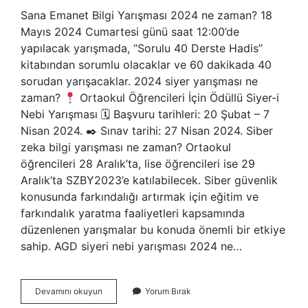
Sana Emanet Bilgi Yarışması 2024 ne zaman? 18
Mayıs 2024 Cumartesi günü saat 12:00’de
yapılacak yarışmada, “Sorulu 40 Derste Hadis”
kitabından sorumlu olacaklar ve 60 dakikada 40
sorudan yarışacaklar. 2024 siyer yarışması ne
zaman?
Ortaokul Öğrencileri İçin Ödüllü Siyer-i
Nebi Yarışması 🗓 Başvuru tarihleri: 20 Şubat – 7
Nisan 2024. ✒ Sınav tarihi: 27 Nisan 2024. Siber
zeka bilgi yarışması ne zaman? Ortaokul
öğrencileri 28 Aralık’ta, lise öğrencileri ise 29
Aralık’ta SZBY2023’e katılabilecek. Siber güvenlik
konusunda farkındalığı artırmak için eğitim ve
farkındalık yaratma faaliyetleri kapsamında
düzenlenen yarışmalar bu konuda önemli bir etkiye
sahip. AGD siyeri nebi yarışması 2024 ne…
Bilgi
Devamını okuyun
Yorum Bırak
Yarışması