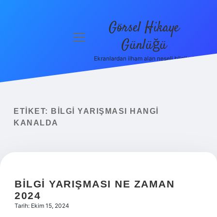
Görsel Hikaye
menüyü
Günlüğü
aç
Ekranlardan ilham alan neşeli bilgiler!
Anasayfa
Gizlilik
Politikası
ETIKET:
BILGI YARIŞMASI HANGI
Yasal Uyarı
KANALDA
Hakkımızda
BILGI YARIŞMASI NE ZAMAN
2024
Tarih: Ekim 15, 2024