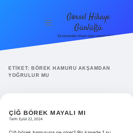
Görsel Hikaye
menüyü
Günlüğü
aç
Ekranlardan ilham alan neşeli bilgiler!
Anasayfa
Gizlilik
Politikası
ETIKET:
BÖREK HAMURU AKŞAMDAN
Yasal Uyarı
YOĞRULUR MU
Hakkımızda
ÇIĞ BÖREK MAYALI MI
Tarih: Eylül 22, 2024
Çiğ börek hamuruna ne girer? Bir kasede 1 su