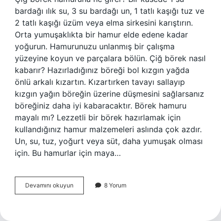
bardağı ılık su, 3 su bardağı un, 1 tatlı kaşığı tuz ve
2 tatlı kaşığı üzüm veya elma sirkesini karıştırın.
Orta yumuşaklıkta bir hamur elde edene kadar
yoğurun. Hamurunuzu unlanmış bir çalışma
yüzeyine koyun ve parçalara bölün. Çiğ börek nasıl
kabarır? Hazırladığınız böreği bol kızgın yağda
önlü arkalı kızartın. Kızartırken tavayı sallayıp
kızgın yağın böreğin üzerine düşmesini sağlarsanız
böreğiniz daha iyi kabaracaktır. Börek hamuru
mayalı mı? Lezzetli bir börek hazırlamak için
kullandığınız hamur malzemeleri aslında çok azdır.
Un, su, tuz, yoğurt veya süt, daha yumuşak olması
için. Bu hamurlar için maya…
Çiğ
Devamını okuyun
8 Yorum
Börek
Mayalı
Mı