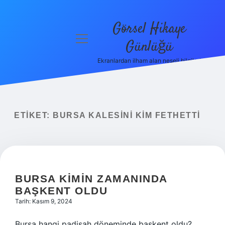
Görsel Hikaye
menüyü
Günlüğü
aç
Ekranlardan ilham alan neşeli bilgiler!
Anasayfa
Gizlilik
Politikası
ETIKET:
BURSA KALESINI KIM FETHETTI
Yasal Uyarı
Hakkımızda
BURSA KIMIN ZAMANINDA
BAŞKENT OLDU
Tarih: Kasım 9, 2024
Bursa hangi padişah döneminde başkent oldu?