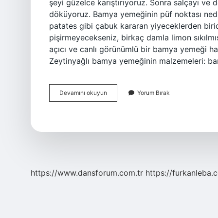
şeyi güzelce karıştırıyoruz. Sonra salçayı ve d
döküyoruz. Bamya yemeğinin püf noktası nedi
patates gibi çabuk kararan yiyeceklerden biri
pişirmeyecekseniz, birkaç damla limon sıkılmış
açıcı ve canlı görünümlü bir bamya yemeği hazır
Zeytinyağlı bamya yemeğinin malzemeleri: ba
Bamya
Devamını okuyun
Yorum Bırak
Yemeğine
Pirinç
Konur
Mu
https://www.dansforum.com.tr
https://furkanleba.