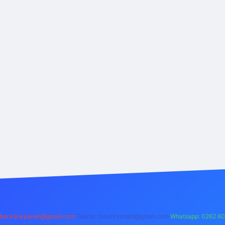
backlinkpaneli@gmail.com
Teams:
forumhizmeti@gmail.com
Whatsapp: 0262 60