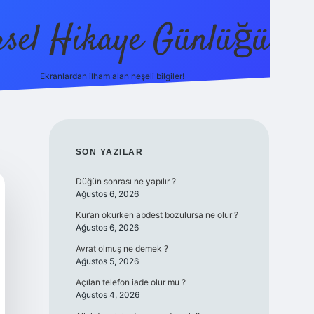
sel Hikaye Günlüğü
Ekranlardan ilham alan neşeli bilgiler!
vdcasino giriş
SIDEBAR
SON YAZILAR
Düğün sonrası ne yapılır ?
Ağustos 6, 2026
Kur’an okurken abdest bozulursa ne olur ?
Ağustos 6, 2026
Avrat olmuş ne demek ?
Ağustos 5, 2026
Açılan telefon iade olur mu ?
Ağustos 4, 2026