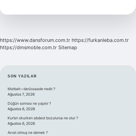
Ne
Kadar
Tüketilmeli
https://www.dansforum.com.tr
https://furkanleba.com.tr
https://dmsmoble.com.tr
Sitemap
SIDEBAR
SON YAZILAR
Matbah ı darüssaade nedir ?
Ağustos 7, 2026
Düğün sonrası ne yapılır ?
Ağustos 6, 2026
Kur’an okurken abdest bozulursa ne olur ?
Ağustos 6, 2026
Avrat olmuş ne demek ?