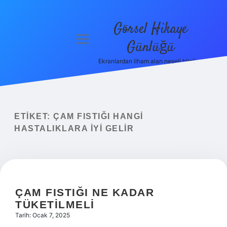
Görsel Hikaye
menüyü
Günlüğü
aç
Ekranlardan ilham alan neşeli bilgiler!
Anasayfa
Gizlilik
Politikası
ETIKET:
ÇAM FISTIĞI HANGI
Yasal Uyarı
HASTALIKLARA IYI GELIR
Hakkımızda
ÇAM FISTIĞI NE KADAR
TÜKETILMELI
Tarih: Ocak 7, 2025