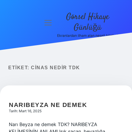
Görsel Hikaye
menüyü
Günlüğü
aç
Ekranlardan ilham alan neşeli bilgiler!
Anasayfa
Gizlilik
Politikası
ETIKET:
CINAS NEDIR TDK
Yasal Uyarı
Hakkımızda
NARIBEYZA NE DEMEK
Tarih: Mart 16, 2025
Narı Beyza ne demek TDK? NARIBEYZA
KELİMESİNİN ANLAMI Işık saçan, beyazlığa