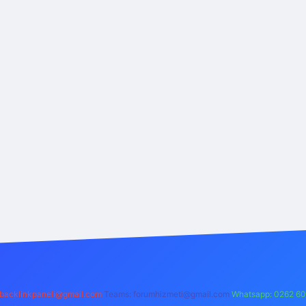
backlinkpaneli@gmail.com
Teams:
forumhizmeti@gmail.com
Whatsapp: 0262 60