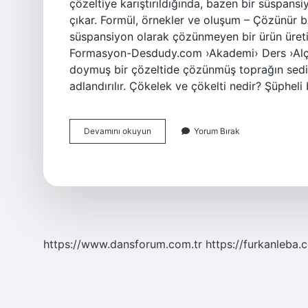
çözeltiye karıştırıldığında, bazen bir süspans
çıkar. Formül, örnekler ve oluşum – Çözünür bir
süspansiyon olarak çözünmeyen bir ürün üretil
Formasyon-Desdudy.com ›Akademi› Ders ›Alça
doymuş bir çözeltide çözünmüş toprağın sedim
adlandırılır. Çökelek ve çökelti nedir? Şüpheli
Çökelti
Devamını okuyun
Yorum Bırak
Maddesi
Nedir
https://www.dansforum.com.tr
https://furkanleba.