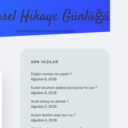
sel Hikaye Günlüğü
Ekranlardan ilham alan neşeli bilgiler!
vdcasino giriş
SIDEBAR
SON YAZILAR
Düğün sonrası ne yapılır ?
Ağustos 6, 2026
Kur’an okurken abdest bozulursa ne olur ?
Ağustos 6, 2026
Avrat olmuş ne demek ?
Ağustos 5, 2026
Açılan telefon iade olur mu ?
Ağustos 4, 2026