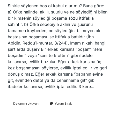
Sinirle söylenen boş ol kabul olur mu? Buna göre:
a) Öfke halinde, akıllı, şuurlu ve ne söylediğini bilen
bir kimsenin söylediği boşama sözü ittifakla
sahihtir. b) Öfke sebebiyle aklını ve şuurunu
tamamen kaybeden, ne söylediğini bilmeyen akıl
hastasının boşaması ise ittifakla batıldır (İbn
Abidin, Reddu’l-muhtar, 3/244). İmam nikahı hangi
şartlarda düşer? Bir erkek karısına “boşan”, “seni
boşadım” veya “seni terk ettim” gibi ifadeler
kullanırsa, evlilik bozulur. Eğer erkek karısına üç
kez boşanmasını söylerse, evlilik iptal edilir ve geri
dönüş olmaz. Eğer erkek karısına “babanın evine
git, evimden defol ya da cehenneme git” gibi
ifadeler kullanırsa, evlilik iptal edilir. 3 kere…
İMam
Devamını okuyun
Yorum Bırak
Nikahı
Nasıl