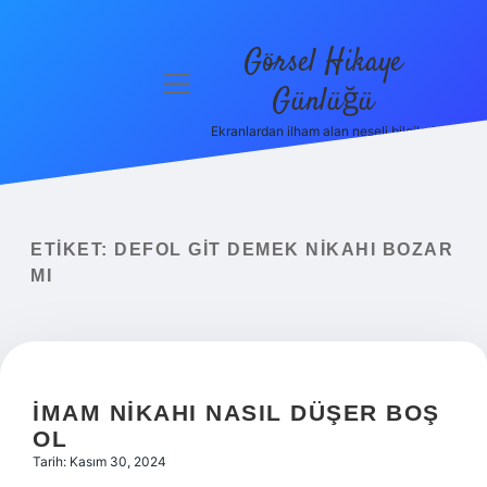
Görsel Hikaye
menüyü
Günlüğü
aç
Ekranlardan ilham alan neşeli bilgiler!
Anasayfa
Gizlilik
Politikası
ETIKET:
DEFOL GIT DEMEK NIKAHI BOZAR
Yasal Uyarı
MI
Hakkımızda
İMAM NIKAHI NASIL DÜŞER BOŞ
OL
Tarih: Kasım 30, 2024