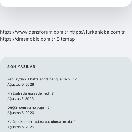
Düşer
Boş
Ol
https://www.dansforum.com.tr
https://furkanleba.com.tr
https://dmsmoble.com.tr
Sitemap
SIDEBAR
SON YAZILAR
Yeni ay’dan 3 hafta sonra hangi evre olur ?
Ağustos 9, 2026
Matbah ı darüssaade nedir ?
Ağustos 7, 2026
Düğün sonrası ne yapılır ?
Ağustos 6, 2026
Kur’an okurken abdest bozulursa ne olur ?
Ağustos 6, 2026