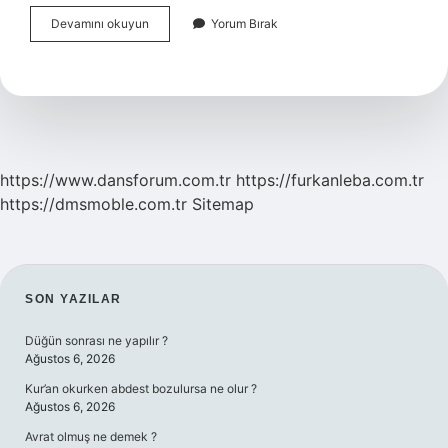
Bellek
Devamını okuyun
Yorum Bırak
Bozukluğu
Neden
Olur
https://www.dansforum.com.tr
https://furkanleba.com.tr
https://dmsmoble.com.tr
Sitemap
SIDEBAR
SON YAZILAR
Düğün sonrası ne yapılır ?
Ağustos 6, 2026
Kur’an okurken abdest bozulursa ne olur ?
Ağustos 6, 2026
Avrat olmuş ne demek ?