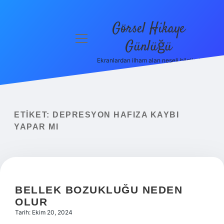
Görsel Hikaye
menüyü
Günlüğü
aç
Ekranlardan ilham alan neşeli bilgiler!
Anasayfa
Gizlilik
Politikası
ETIKET:
DEPRESYON HAFIZA KAYBI
Yasal Uyarı
YAPAR MI
Hakkımızda
BELLEK BOZUKLUĞU NEDEN
OLUR
Tarih: Ekim 20, 2024