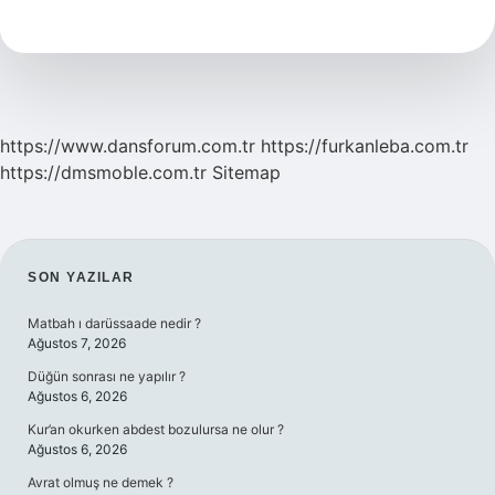
Basmak
Ne
Demek
Tdk
https://www.dansforum.com.tr
https://furkanleba.com.tr
https://dmsmoble.com.tr
Sitemap
SIDEBAR
SON YAZILAR
Matbah ı darüssaade nedir ?
Ağustos 7, 2026
Düğün sonrası ne yapılır ?
Ağustos 6, 2026
Kur’an okurken abdest bozulursa ne olur ?
Ağustos 6, 2026
Avrat olmuş ne demek ?