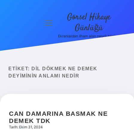
Görsel Hikaye
menüyü
Günlüğü
aç
Ekranlardan ilham alan neşeli bilgiler!
Anasayfa
Gizlilik
Politikası
ETIKET:
DIL DÖKMEK NE DEMEK
Yasal Uyarı
DEYIMININ ANLAMI NEDIR
Hakkımızda
CAN DAMARINA BASMAK NE
DEMEK TDK
Tarih: Ekim 31, 2024