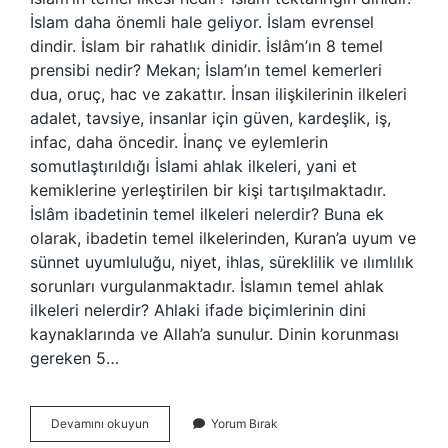
İslam daha önemli hale geliyor. İslam evrensel
dindir. İslam bir rahatlık dinidir. İslâm’ın 8 temel
prensibi nedir? Mekan; İslam’ın temel kemerleri
dua, oruç, hac ve zakattır. İnsan ilişkilerinin ilkeleri
adalet, tavsiye, insanlar için güven, kardeşlik, iş,
infac, daha öncedir. İnanç ve eylemlerin
somutlaştırıldığı İslami ahlak ilkeleri, yani et
kemiklerine yerleştirilen bir kişi tartışılmaktadır.
İslâm ibadetinin temel ilkeleri nelerdir? Buna ek
olarak, ibadetin temel ilkelerinden, Kuran’a uyum ve
sünnet uyumluluğu, niyet, ihlas, süreklilik ve ılımlılık
sorunları vurgulanmaktadır. İslamın temel ahlak
ilkeleri nelerdir? Ahlaki ifade biçimlerinin dini
kaynaklarında ve Allah’a sunulur. Dinin korunması
gereken 5…
Islamın
Devamını okuyun
Yorum Bırak
Temel