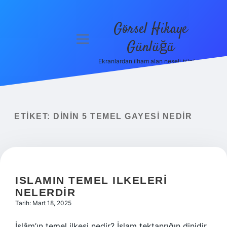
Görsel Hikaye
menüyü
Günlüğü
aç
Ekranlardan ilham alan neşeli bilgiler!
Anasayfa
Gizlilik
Politikası
ETIKET:
DININ 5 TEMEL GAYESI NEDIR
Yasal Uyarı
Hakkımızda
ISLAMIN TEMEL ILKELERI
NELERDIR
Tarih: Mart 18, 2025
İslâm’ın temel ilkesi nedir? İslam tektanrığın dinidir.