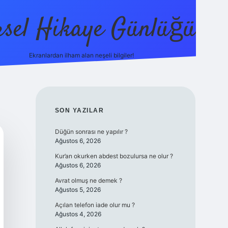
sel Hikaye Günlüğü
Ekranlardan ilham alan neşeli bilgiler!
vdcasino giriş
SIDEBAR
SON YAZILAR
Düğün sonrası ne yapılır ?
Ağustos 6, 2026
Kur’an okurken abdest bozulursa ne olur ?
Ağustos 6, 2026
Avrat olmuş ne demek ?
Ağustos 5, 2026
Açılan telefon iade olur mu ?
Ağustos 4, 2026