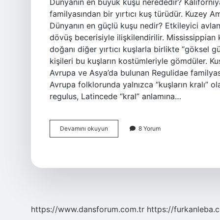
Dünyanın en büyük kuşu nerededir? Kaliforni
familyasından bir yırtıcı kuş türüdür. Kuzey 
Dünyanın en güçlü kuşu nedir? Etkileyici avlan
dövüş becerisiyle ilişkilendirilir. Mississippi
doğanı diğer yırtıcı kuşlarla birlikte “göksel 
kişileri bu kuşların kostümleriyle gömdüler. Ku
Avrupa ve Asya’da bulunan Regulidae familyası
Avrupa folklorunda yalnızca “kuşların kralı” o
regulus, Latincede “kral” anlamına…
Dünyanın
Devamını okuyun
8 Yorum
En
Büyük
Kuşu
Nerede
Yaşar
https://www.dansforum.com.tr
https://furkanleba.