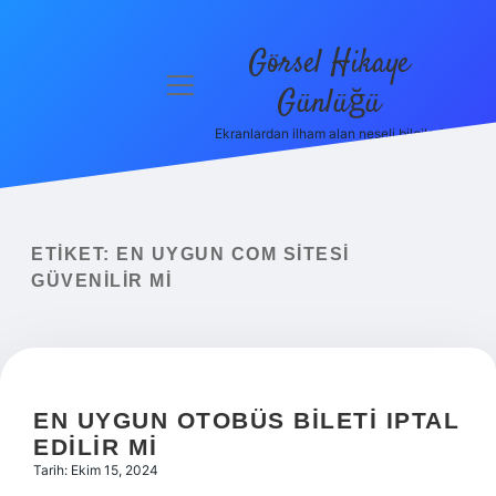
Görsel Hikaye
menüyü
Günlüğü
aç
Ekranlardan ilham alan neşeli bilgiler!
Anasayfa
Gizlilik
Politikası
ETIKET:
EN UYGUN COM SITESI
Yasal Uyarı
GÜVENILIR MI
Hakkımızda
EN UYGUN OTOBÜS BILETI IPTAL
EDILIR MI
Tarih: Ekim 15, 2024