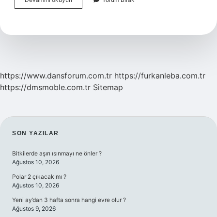
Uygun
Otobüs
Bileti
Iptal
Edilir
Mi
https://www.dansforum.com.tr
https://furkanleba.com.tr
https://dmsmoble.com.tr
Sitemap
SIDEBAR
SON YAZILAR
Bitkilerde aşırı ısınmayı ne önler ?
Ağustos 10, 2026
Polar 2 çıkacak mı ?
Ağustos 10, 2026
Yeni ay’dan 3 hafta sonra hangi evre olur ?
Ağustos 9, 2026