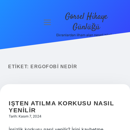
Görsel Hikaye
menüyü
Günlüğü
aç
Ekranlardan ilham alan neşeli bilgiler!
Anasayfa
Gizlilik
Politikası
ETIKET:
ERGOFOBI NEDIR
Yasal Uyarı
Hakkımızda
IŞTEN ATILMA KORKUSU NASIL
YENILIR
Tarih: Kasım 7, 2024
İşsizlik korkusu nasıl yenilir? İşini kaybetme