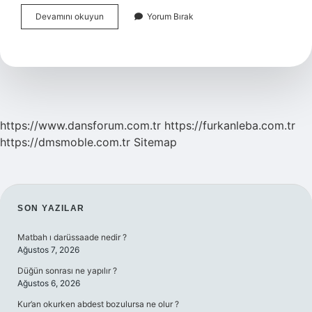
Işten
Devamını okuyun
Yorum Bırak
Atılma
Korkusu
Nasıl
Yenilir
https://www.dansforum.com.tr
https://furkanleba.com.tr
https://dmsmoble.com.tr
Sitemap
SIDEBAR
SON YAZILAR
Matbah ı darüssaade nedir ?
Ağustos 7, 2026
Düğün sonrası ne yapılır ?
Ağustos 6, 2026
Kur’an okurken abdest bozulursa ne olur ?