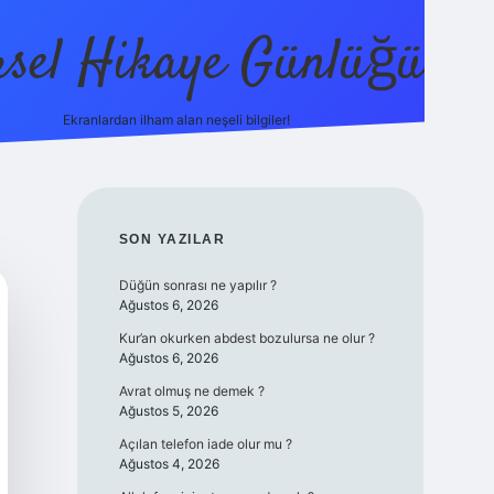
sel Hikaye Günlüğü
Ekranlardan ilham alan neşeli bilgiler!
vdcasino giriş
SIDEBAR
SON YAZILAR
Düğün sonrası ne yapılır ?
Ağustos 6, 2026
Kur’an okurken abdest bozulursa ne olur ?
Ağustos 6, 2026
Avrat olmuş ne demek ?
Ağustos 5, 2026
Açılan telefon iade olur mu ?
Ağustos 4, 2026