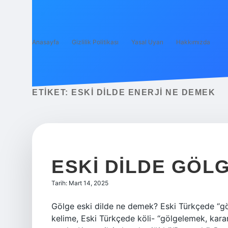
Anasayfa
Gizlilik Politikası
Yasal Uyarı
Hakkımızda
ETIKET:
ESKI DILDE ENERJI NE DEMEK
ESKI DILDE GÖL
Tarih: Mart 14, 2025
Gölge eski dilde ne demek? Eski Türkçede “gö
kelime, Eski Türkçede köli- “gölgelemek, kara