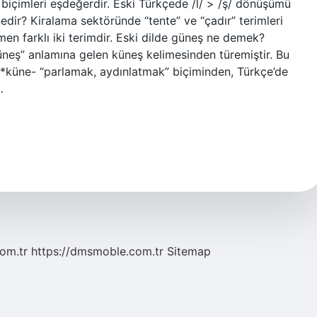
e biçimleri eşdeğerdir. Eski Türkçede /l/ > /ş/ dönüşümü
nedir? Kiralama sektöründe “tente” ve “çadır” terimleri
men farklı iki terimdir. Eski dilde güneş ne demek?
neş” anlamına gelen küneş kelimesinden türemiştir. Bu
n *küne- “parlamak, aydınlatmak” biçiminden, Türkçe’de
…
com.tr
https://dmsmoble.com.tr
Sitemap