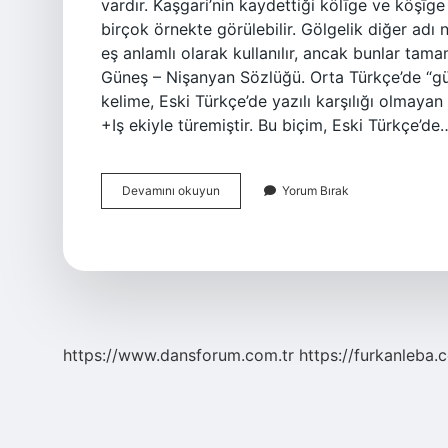
vardır. Kaşgari’nin kaydettiği kölīge ve köşīg
birçok örnekte görülebilir. Gölgelik diğer adı 
eş anlamlı olarak kullanılır, ancak bunlar tama
Güneş – Nişanyan Sözlüğü. Orta Türkçe’de “gü
kelime, Eski Türkçe’de yazılı karşılığı olmaya
+Iş ekiyle türemiştir. Bu biçim, Eski Türkçe’de
Eski
Devamını okuyun
Yorum Bırak
Dilde
Gölgelik
Ne
Demek
https://www.dansforum.com.tr
https://furkanleba.