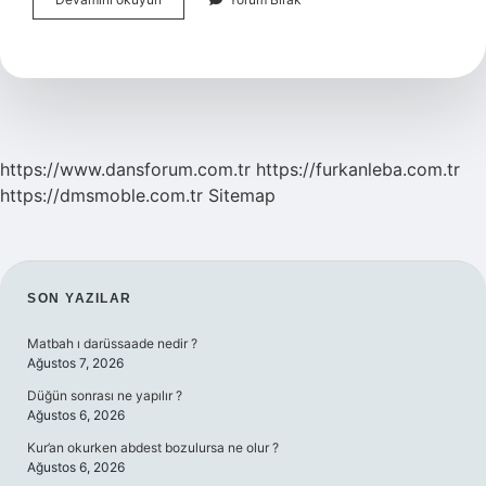
Sürelerinde
Esneklik
Nedir
https://www.dansforum.com.tr
https://furkanleba.com.tr
https://dmsmoble.com.tr
Sitemap
SIDEBAR
SON YAZILAR
Matbah ı darüssaade nedir ?
Ağustos 7, 2026
Düğün sonrası ne yapılır ?
Ağustos 6, 2026
Kur’an okurken abdest bozulursa ne olur ?
Ağustos 6, 2026