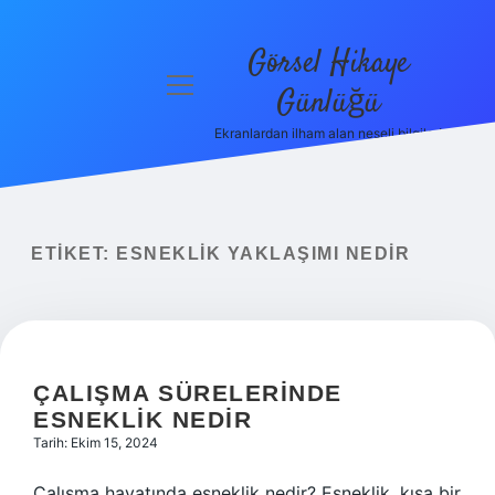
Görsel Hikaye
menüyü
Günlüğü
aç
Ekranlardan ilham alan neşeli bilgiler!
Anasayfa
Gizlilik
Politikası
ETIKET:
ESNEKLIK YAKLAŞIMI NEDIR
Yasal Uyarı
Hakkımızda
ÇALIŞMA SÜRELERINDE
ESNEKLIK NEDIR
Tarih: Ekim 15, 2024
Çalışma hayatında esneklik nedir? Esneklik, kısa bir