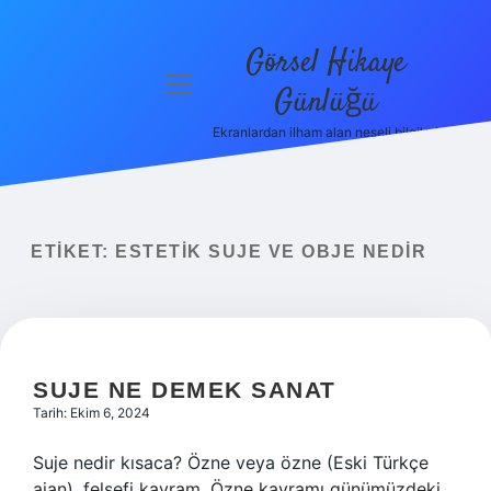
Görsel Hikaye
menüyü
Günlüğü
aç
Ekranlardan ilham alan neşeli bilgiler!
Anasayfa
Gizlilik
Politikası
ETIKET:
ESTETIK SUJE VE OBJE NEDIR
Yasal Uyarı
Hakkımızda
SUJE NE DEMEK SANAT
Tarih: Ekim 6, 2024
Suje nedir kısaca? Özne veya özne (Eski Türkçe
ajan), felsefi kavram. Özne kavramı günümüzdeki