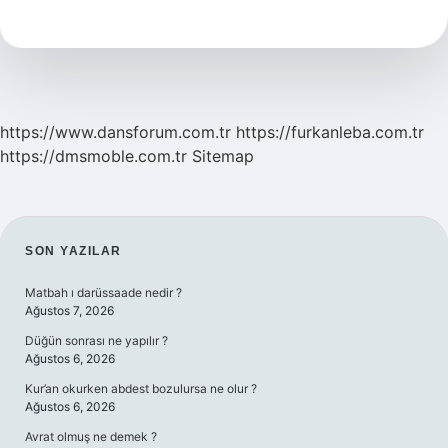
Nedir
Nasıl
Yapılır
https://www.dansforum.com.tr
https://furkanleba.com.tr
https://dmsmoble.com.tr
Sitemap
SIDEBAR
SON YAZILAR
Matbah ı darüssaade nedir ?
Ağustos 7, 2026
Düğün sonrası ne yapılır ?
Ağustos 6, 2026
Kur’an okurken abdest bozulursa ne olur ?
Ağustos 6, 2026
Avrat olmuş ne demek ?