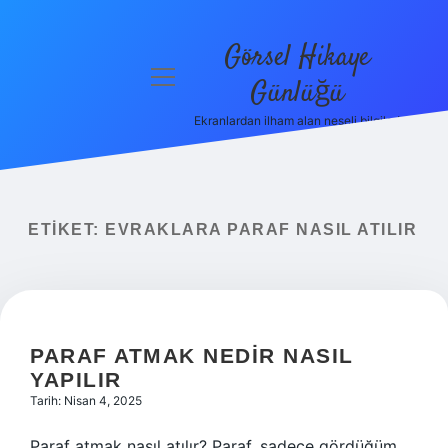
Görsel Hikaye
menüyü
Günlüğü
aç
Ekranlardan ilham alan neşeli bilgiler!
Anasayfa
Gizlilik
Politikası
ETIKET:
EVRAKLARA PARAF NASIL ATILIR
Yasal Uyarı
Hakkımızda
PARAF ATMAK NEDIR NASIL
YAPILIR
Tarih: Nisan 4, 2025
Paraf atmak nasıl atılır? Paraf, sadece gördüğüm,