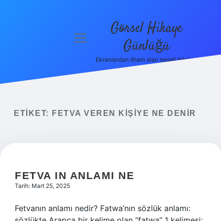
Görsel Hikaye
menüyü
Günlüğü
aç
Ekranlardan ilham alan neşeli bilgiler!
Anasayfa
Gizlilik
Politikası
ETIKET:
FETVA VEREN KIŞIYE NE DENIR
Yasal Uyarı
Hakkımızda
FETVA IN ANLAMI NE
Tarih: Mart 25, 2025
Fetvanın anlamı nedir? Fatwa’nın sözlük anlamı:
sözlükte Arapça bir kelime olan “fatwa” 1 kelimesi;