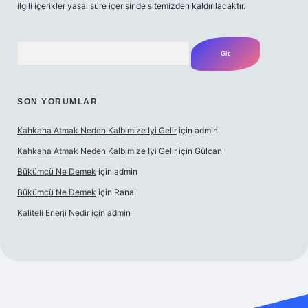
ilgili içerikler yasal süre içerisinde sitemizden kaldırılacaktır.
Arama
SON YORUMLAR
Kahkaha Atmak Neden Kalbimize Iyi Gelir
için
admin
Kahkaha Atmak Neden Kalbimize Iyi Gelir
için
Gülcan
Bükümcü Ne Demek
için
admin
Bükümcü Ne Demek
için
Rana
Kaliteli Enerji Nedir
için
admin
riş