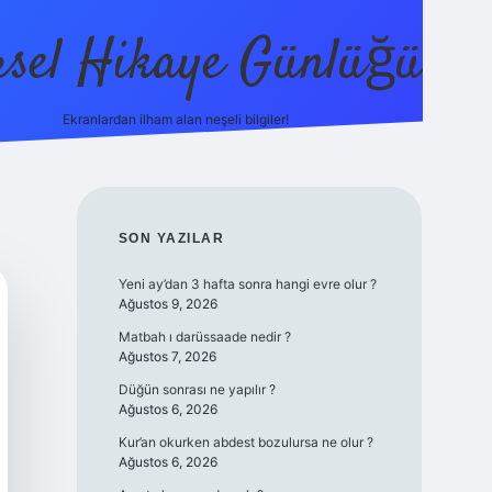
sel Hikaye Günlüğü
Ekranlardan ilham alan neşeli bilgiler!
vdcasino giriş
SIDEBAR
SON YAZILAR
Yeni ay’dan 3 hafta sonra hangi evre olur ?
Ağustos 9, 2026
Matbah ı darüssaade nedir ?
Ağustos 7, 2026
Düğün sonrası ne yapılır ?
Ağustos 6, 2026
Kur’an okurken abdest bozulursa ne olur ?
Ağustos 6, 2026