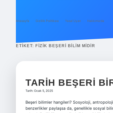
Anasayfa
Gizlilik Politikası
Yasal Uyarı
Hakkımızda
ETIKET:
FIZIK BEŞERI BILIM MIDIR
TARIH BEŞERI BIR
Tarih: Ocak 5, 2025
Beşeri bilimler hangileri? Sosyoloji, antropoloji
benzerlikler paylaşsa da, genellikle sosyal bilim