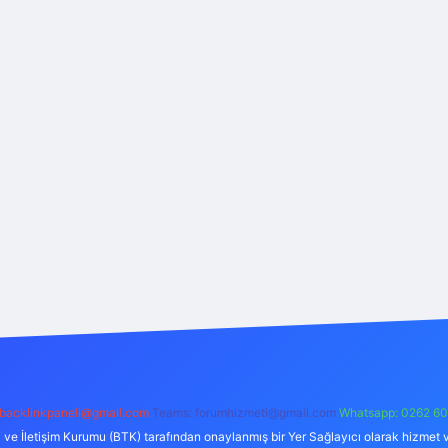
backlinkpaneli@gmail.com
Teams:
forumhizmeti@gmail.com
Whatsapp: 0262 60
i ve İletişim Kurumu (BTK) tarafından onaylanmış bir Yer Sağlayıcı olarak hizmet v