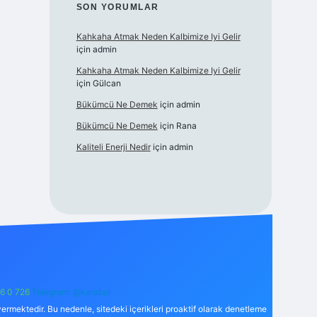
SON YORUMLAR
Kahkaha Atmak Neden Kalbimize Iyi Gelir
için
admin
Kahkaha Atmak Neden Kalbimize Iyi Gelir
için
Gülcan
Bükümcü Ne Demek
için
admin
Bükümcü Ne Demek
için
Rana
Kaliteli Enerji Nedir
için
admin
6 0 726
Telegram: @karabul
ermektedir. Bu nedenle, sitedeki içerikleri proaktif olarak denetleme