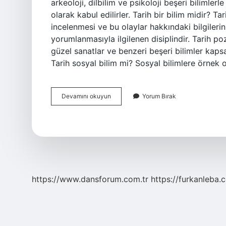
arkeoloji, dilbilim ve psikoloji beşeri bilimlerl
olarak kabul edilirler. Tarih bir bilim midir? Ta
incelenmesi ve bu olaylar hakkındaki bilgileri
yorumlanmasıyla ilgilenen disiplindir. Tarih pozi
güzel sanatlar ve benzeri beşeri bilimler kapsa
Tarih sosyal bilim mi? Sosyal bilimlere örnek 
Tarih
Devamını okuyun
Yorum Bırak
Beşeri
Bir
Bilim
Midir
https://www.dansforum.com.tr
https://furkanleba.